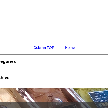
Column TOP
／
Home
tegories
chive