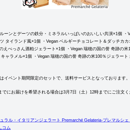
長野プルーンとデーツの鉄分・ミネラルいっぱいのおいしい共演×1個
・V
ツ タイランド風×1個
・Vegan ベルギーチョコレート＆ダッチカカ
福のえべっさん酒粕ジェラート×1個
・Vegan 瑞穂の国の誉 奇跡の米
トキャラメル×1個
・Vegan 瑞穂の国の誉 奇跡の米100％ジェラー
はイベント期間限定のセットで、送料サービスとなっております
）までにお届けを希望される場合は
3月7日（土）12時
まで
にご注文く
ラル・イタリアンジェラート Premarché Gelateria-プレマルシ
んコム