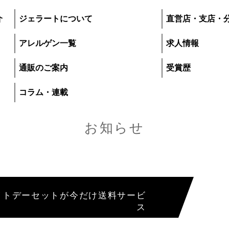
介
ジェラートについて
直営店・支店・
アレルゲン一覧
求人情報
通販のご案内
受賞歴
コラム・連載
お知らせ
プレマルシェ・ジ
イトデーセットが今だけ送料サービ
ス
いて
直営店・支店・分