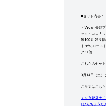
■セット内容：
・Vegan 
ック・ココナッ
米100％ 残り
ト 米のロース
ク×1個
こちらのセット
3月14日（土
ご注文はこちら
＞＞京都発ナチュ
| びんちょうた