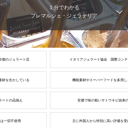
１分でわかる
プレマルシェ・ジェラテリア
京都のジェラート店
イタリアジェラート協会 国際コンテ
素材を生かしている
機能素材やスーパーフードを多用し
ラートの品揃え
安価で味の粗いサトウキビ由来
物は一切不使用
主に外国人から特別に高い評価を受