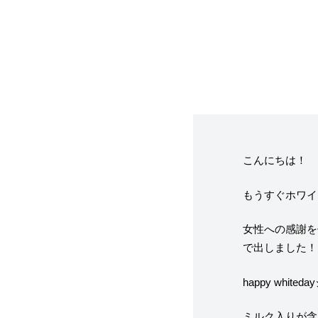
フレーバー（メ
お知らせ・メデ
受賞歴
こんにちは！
もうすぐホワイ
なぜジェラート
女性への感謝を
で出しました！
ジェラートの機
happy whi
ミルク入りが含