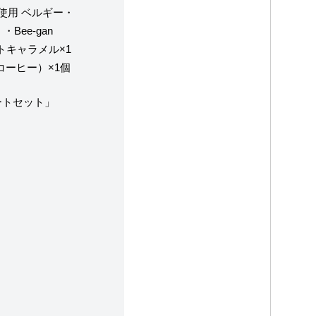
使用 ベルギー・
個
・Bee-gan
トキャラメル×1
コーヒー）×1個
ラートセット」