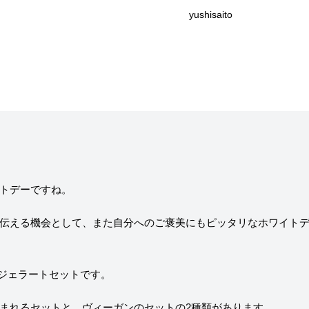
yushisaito
ニュー）
求人情報
ィア掲載
通販のご案内
お問い合わせ
コラム・連載
トデーですね。
作りを始めたのか？
プレマルシェジェ
伝える機会として、また自分へのご褒美にもピッタリなホワイト
能性や素材について
譲れないこと、私
tedayジェラートセットです。
ヴィーガン・ジェラート・マエストロ® 中川
まれるセットと、ヴィーガンのセットの2種類があります。