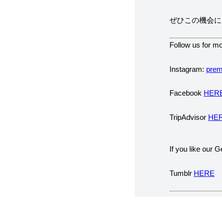
ぜひこの機会に
Follow us for mo
Instagram:
prem
Facebook
HER
TripAdvisor
HE
If you like our G
Tumblr
HERE