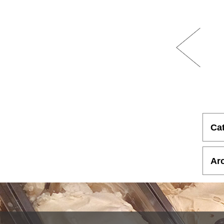
Ca
Ar