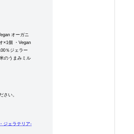
egan オーガニ
オ×1個
・Vegan
100％ジェラー
ト 米のうまみミル
。
ださい。
ェ・ジェラテリア-