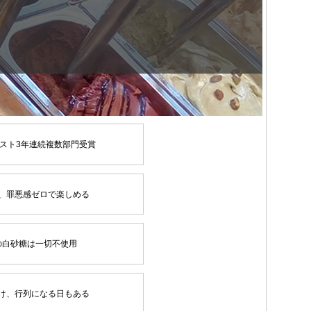
スト3年連続複数部門受賞
、罪悪感ゼロで楽しめる
の白砂糖は一切不使用
け、行列になる日もある