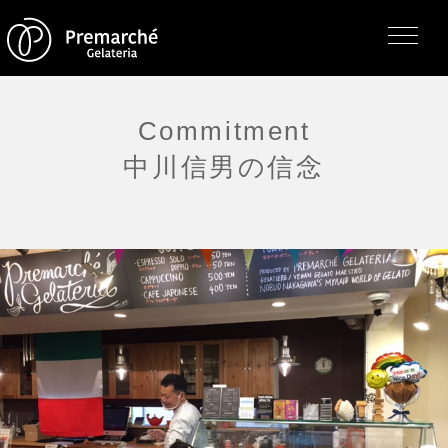
Commitment
中川信男の信念
トップページ
ジェラテリアの紹介
ジェラートについて
直営店・支店・分店
フレーバー（メニュー）
アレルゲン一覧
求人情報
通販のご案内
お知らせ・メディア掲載