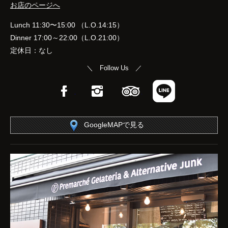
お店のページへ
Lunch 11:30〜15:00 （L.O.14:15）
Dinner 17:00～22:00（L.O.21:00）
定休日：なし
＼ Follow Us ／
Facebook
Instagram
TripAdvisor
LINE
GoogleMAPで見る