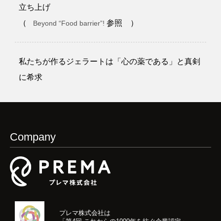
立ち上げ
（
参照 ）
Beyond “Food barrier”!
私たちが作るジェラートは「心の薬である」と真剣
に希求
Company
プレマ株式会社は