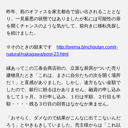
昨年、前のオフィスを家主都合で追い出されることとな
り、一見最悪の状態ではありましたが私には可能性の扉
を開くチャンスのような気がして、前向きに移転先探し
を続けました。
※そのときの顛末です
http://prema.binchoutan.com/r-
natural/nakagawa/post-23.html
縁あってこの三条会商店街の、立派な厨房がついた売り
建物見たとき「これは、まさに自分たちの次を開く場所
だ！」と直感がありました。しかし、途方もない金額で
したので、銀行に頼るほかありません。融資の申し込み
をして１ヶ月。３行申し込み、１行は半額、２行目も半
額・・・・残る３行目の回答はなかなか来ません。
「おそらく、ダメなので結果がこんなに出てこないんだ
ろう」とやきもきしていました。売主様からは「これ以