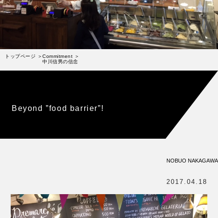
受賞歴
お問い合わせ
Column
コラム・連載
トップページ
Commitment
中川信男の信念
なぜジェラート作りを始めたのか？
プレマルシェジェラテリアについて
ジェラートの機能性や素材について
Beyond ”food barrier”!
譲れないこと、私たちの取り組み
ヴィーガン・ジェラート・マエストロ® 中川やジェラ
テリアスタッフによる話々
NOBUO NAKAGAWA
2017.04.18