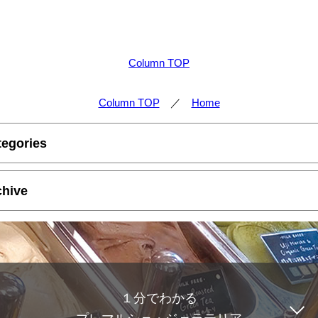
Column TOP
Column TOP
／
Home
tegories
chive
１分でわかる