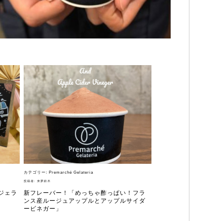
ラテリアについて
カテゴリー:
Premarché Gelateria
投稿者:
来夢鈴木
たちの取り組み
ジェラ
新フレーバー！「めっちゃ酢っぱい！フラ
ンス産ルージュアップルとアップルサイダ
ービネガー」