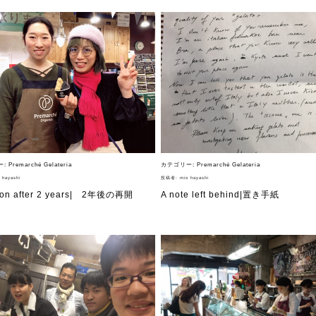
やジェラテリアスタッフによる話々
ー:
Premarché Gelateria
カテゴリー:
Premarché Gelateria
 hayashi
投稿者:
mio hayashi
on after 2 years| 2年後の再開
A note left behind|置き手紙