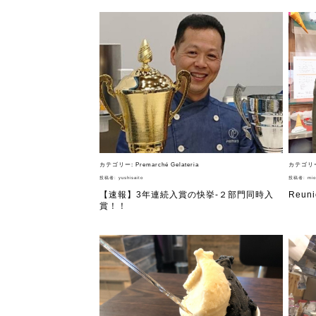
カテゴリー:
Premarché Gelateria
カテゴリ
投稿者:
yushisaito
投稿者:
mio
【速報】3年連続入賞の快挙-２部門同時入
Reuni
賞！！