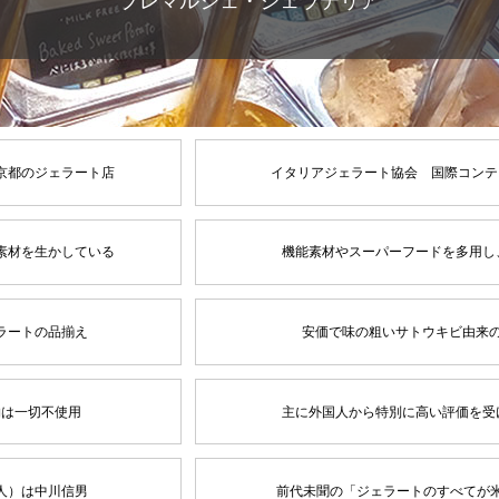
プレマルシェ・ジェラテリア
京都のジェラート店
イタリアジェラート協会 国際コンテ
素材を生かしている
機能素材やスーパーフードを多用し
ラートの品揃え
安価で味の粗いサトウキビ由来
物は一切不使用
主に外国人から特別に高い評価を受
人）は中川信男
前代未聞の「ジェラートのすべてが米