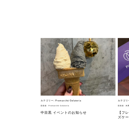
フレーバー（メ
お知らせ・メデ
受賞歴
なぜジェラート
カテゴリー:
Premarché Gelateria
カテゴリ
投稿者:
Premarché Gelateria
投稿者:
来夢
ジェラートの機
中目黒 イベントのお知らせ
【フレ
ズケー