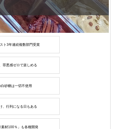
スト3年連続複数部門受賞
、罪悪感ゼロで楽しめる
の白砂糖は一切不使用
け、行列になる日もある
素材100％」も各種開発