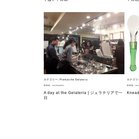
カテゴリー:
Premarché Gelateria
カテゴリ
投稿者:
varshasbox
投稿者:
var
A day at the Gelateria | ジェラテリアで一
Knea
日