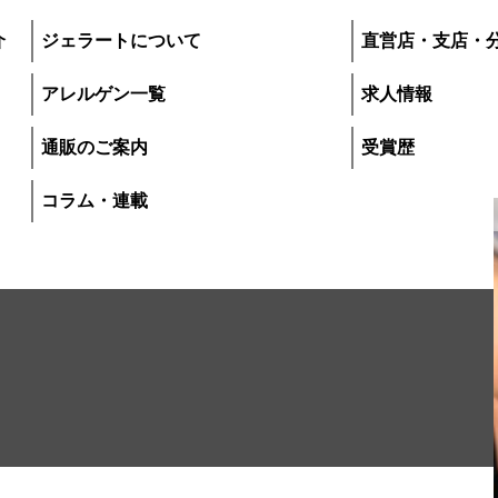
介
ジェラートについて
直営店・支店・
アレルゲン一覧
求人情報
通販のご案内
受賞歴
コラム・連載
プレマルシェ・ジ
いて
直営店・支店・分