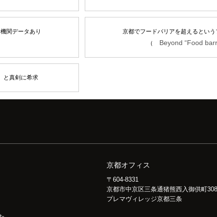
験機関データあり
京都でフードバリアを超えるという
Beyond “Food barr
（
」と真剣に希求
京都オフィス
〒604-8331
京都市中京区三条通猪熊西入御供町30
プレマヴィレッジ京都三条
た。