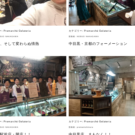
ー:
Premarché Gelateria
カテゴリー:
Premarché Gelateria
BUO NAKAGAWA
投稿者:
NOBUO NAKAGAWA
、そして変わらぬ情熱
中目黒・京都のフォーメーション
ー:
Premarché Gelateria
カテゴリー:
Premarché Gelateria
BUO NAKAGAWA
投稿者:
premanishimura
駅前店・開店！！
中目黒店、まもなく！！