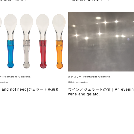
ー:
Premarché Gelateria
カテゴリー:
Premarché Gelateria
shasbox
投稿者:
varshasbox
d and not need|ジェラートを練る
ワインとジェラートの宴｜An evening
wine and gelato.