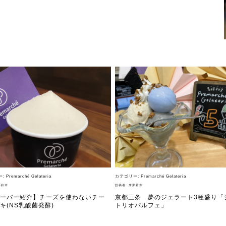
ニュー）
求人情報
ィア掲載
通販のご案内
お問い合わせ
コラム・連載
作りを始めたのか？
プレマルシェジェ
ー:
Premarché Gelateria
カテゴリー:
Premarché Gelateria
鈴木
投稿者:
来夢鈴木
能性や素材について
譲れないこと、私
ーバー紹介】チーズを使わないチー
京都三条 夢のジェラート3種盛り「
キ(NS乳酸菌発酵)
トリオパルフェ」
ヴィーガン・ジェラート・マエストロ® 中川