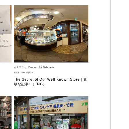
カテゴリー:
Premarché Gelateria
投稿者:
mio hayashi
The Secret of Our Well Known Store｜素
敵な記事♪（ENG）