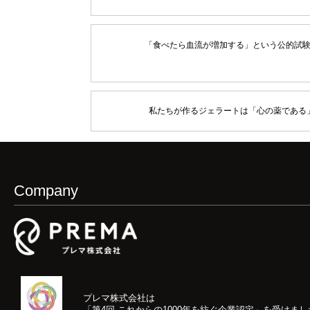
「食べたら血流が増加する」という公的試
私たちが作るジェラートは「心の薬である
Company
プレマ株式会社は
「第4回 これからの1000年を紡ぐ企業認定」
を受けまし