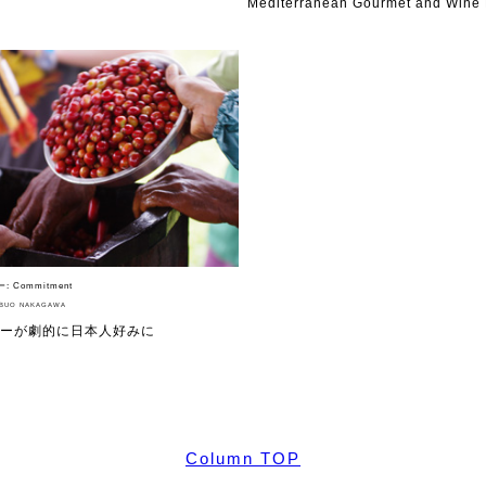
Mediterranean Gourmet and Wine 
機能性や素材につい
譲れないこと、私
て
ヴィーガン・ジェラート・マエストロ® 中川
やジェラテリアスタッフによる話々
ー:
Commitment
BUO NAKAGAWA
ーが劇的に日本人好みに
Column TOP