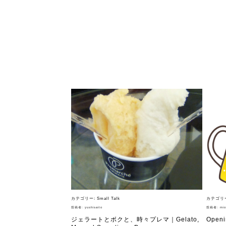
ジェラートにつ
フレーバー（メ
お知らせ・メデ
受賞歴
なぜジェラー
カテゴリー:
Small Talk
カテゴリ
投稿者:
yushisaito
投稿者:
mio
ジェラートとボクと、時々プレマ｜Gelato,
Openi