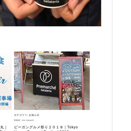
店
ラテリアについ
カテゴリー:
お知らせ
投稿者:
mio hayashi
大丸｜
ビーガングルメ祭り２０１８｜Tokyo