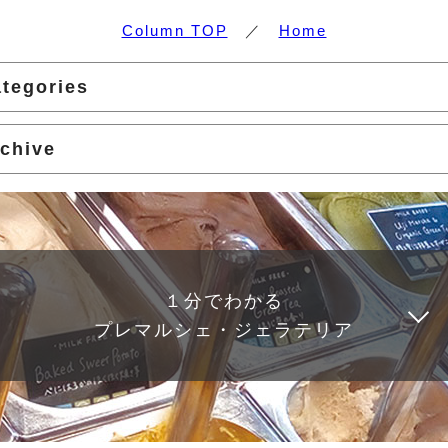
Column TOP
／
Home
tegories
chive
１分でわかる
プレマルシェ・ジェラテリア