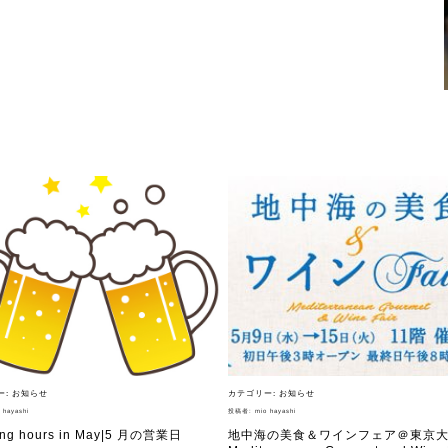
いて
直営店・支店・分
ニュー）
求人情報
ィア掲載
通販のご案内
お問い合わせ
コラム・連載
ト作りを始めたの
プレマルシェジェ
ー:
お知らせ
カテゴリー:
お知らせ
か？
て
 hayashi
投稿者:
mio hayashi
ng hours in May|5 月の営業日
地中海の美食＆ワインフェア＠東京