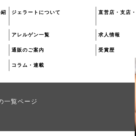
の紹
ジェラートについて
直営店・支店
アレルゲン一覧
求人情報
通販のご案内
受賞歴
コラム・連載
 の一覧ページ
プレマルシェ・ジ
介