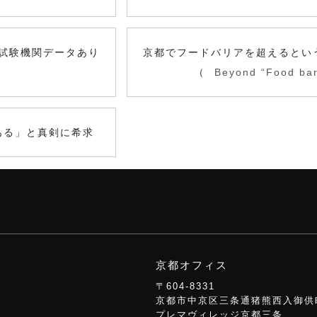
試験機関データあり
京都でフードバリアを超えるとい
（
Beyond “Food bar
ある」と真剣に希求
京都オフィス
〒604-8331
京都市中京区三条通猪熊西入御供町
プレマヴィレッジ京都三条