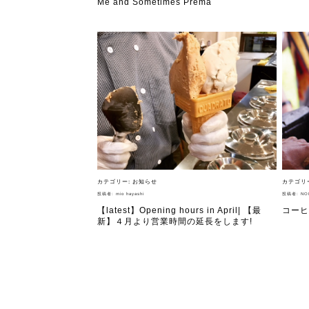
Me and Sometimes Prema
ジェラートの
カテゴリー:
お知らせ
カテゴリ
投稿者:
mio hayashi
投稿者:
NO
【latest】Opening hours in April| 【最
コーヒ
新】４月より営業時間の延長をします!