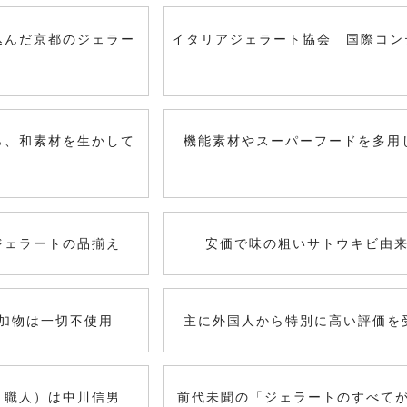
込んだ京都のジェラー
イタリアジェラート協会 国際コン
ら、和素材を生かして
機能素材やスーパーフードを多用
ジェラートの品揃え
安価で味の粗いサトウキビ由
加物は一切不使用
主に外国人から特別に高い評価を
ト職人）は中川信男
前代未聞の「ジェラートのすべてが