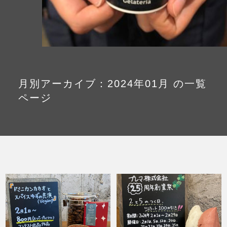
Column
コラム・連載
なぜジェラート作りを始めたのか？
プレマルシェジェラテリアについて
ジェラートの機能性や素材について
月別アーカイブ：2024年01月 の一覧
ページ
譲れないこと、私たちの取り組み
ヴィーガン・ジェラート・マエストロ® 中川や
ジェラテリアスタッフによる話々