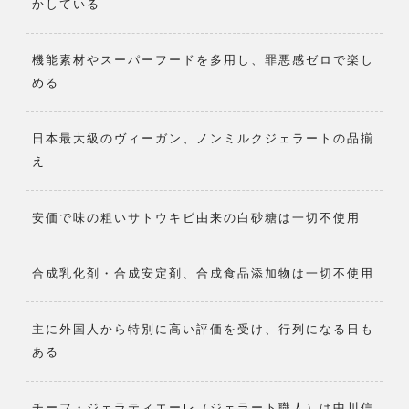
かしている
機能素材やスーパーフードを多用し、罪悪感ゼロで楽し
める
日本最大級のヴィーガン、ノンミルクジェラートの品揃
え
安価で味の粗いサトウキビ由来の白砂糖は一切不使用
合成乳化剤・合成安定剤、合成食品添加物は一切不使用
主に外国人から特別に高い評価を受け、行列になる日も
ある
チーフ・ジェラティエーレ（ジェラート職人）は中川信