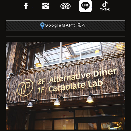
Facebook
Instagram
TripAdvisor
LINE
TikTo
GoogleMAPで見る