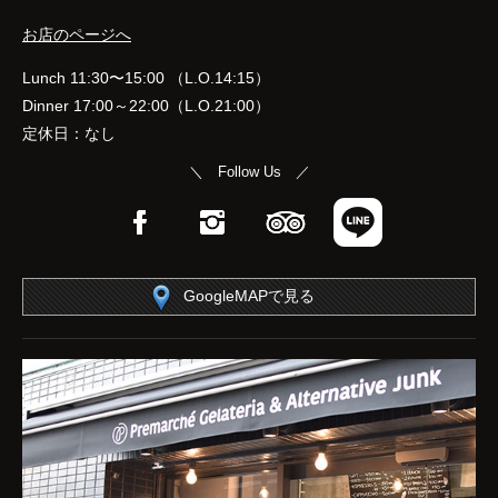
お店のページへ
Lunch 11:30〜15:00 （L.O.14:15）
Dinner 17:00～22:00（L.O.21:00）
定休日：なし
＼ Follow Us ／
Facebook
Instagram
TripAdvisor
LINE
GoogleMAPで見る