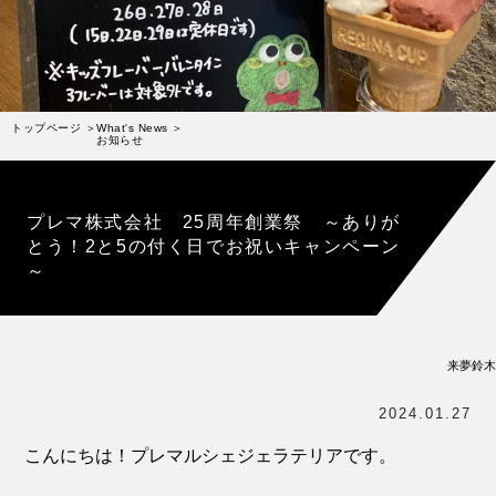
受賞歴
お問い合わせ
Column
コラム・連載
トップページ
What's News
お知らせ
なぜジェラート作りを始めたのか？
プレマルシェジェラテリアについて
プレマ株式会社 25周年創業祭 ～ありが
ジェラートの機能性や素材について
とう！2と5の付く日でお祝いキャンペーン
～
譲れないこと、私たちの取り組み
ヴィーガン・ジェラート・マエストロ® 中川やジェラ
テリアスタッフによる話々
来夢鈴木
2024.01.27
こんにちは！プレマルシェジェラテリアです。