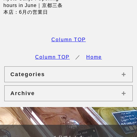
hours in June｜京都三条
本店：6月の営業日
Column TOP
Column TOP
／
Home
+
Categories
+
Archive