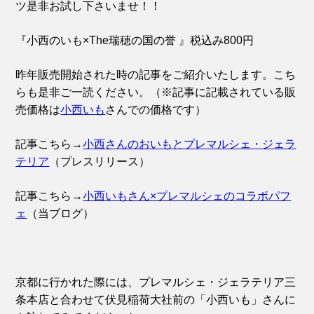
ツ是非お試し下さいませ！！
『小西のいも×The瑞穂の国の誉 』税込み800円
昨年販売開始された時の記事をご紹介いたします。こち
らも是非ご一読ください。（※記事に記載されている販
売価格は
小西いも
さんでの価格です）
記事こちら→
小西さんのおいもとプレマルシェ・ジェラ
テリア
（プレスリリース）
記事こちら→
小西いもさん×プレマルシェのコラボパフ
ェ
（当ブログ）
京都に行かれた際には、プレマルシェ・ジェラテリア三
条本店と合わせて伏見稲荷大社前の「小西いも」さんに