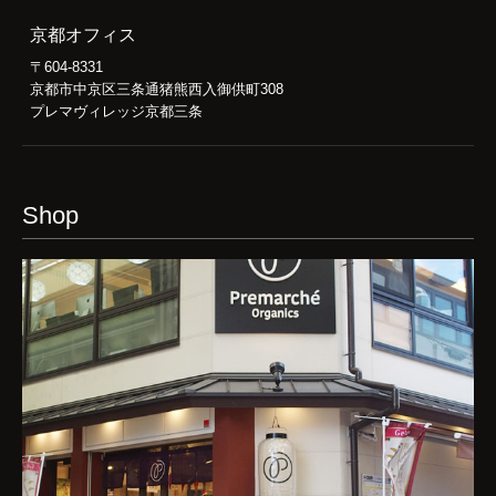
京都オフィス
〒604-8331
京都市中京区三条通猪熊西入御供町308
プレマヴィレッジ京都三条
Shop