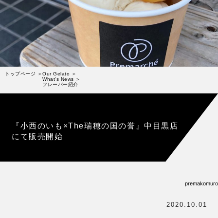
受賞歴
お問い合わせ
Column
コラム・連載
なぜジェラート作りを始めたのか？
トップページ
Our Gelato
What's News
フレーバー紹介
プレマルシェジェラテリアについて
ジェラートの機能性や素材について
『小西のいも×The瑞穂の国の誉』中目黒店
譲れないこと、私たちの取り組み
にて販売開始
ヴィーガン・ジェラート・マエストロ® 中川やジェラ
テリアスタッフによる話々
premakomuro
2020.10.01