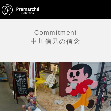
Commitment
中川信男の信念
トップページ
ジェラテリアの紹介
ジェラートについて
直営店・支店・分店
フレーバー（メニュー）
アレルゲン一覧
求人情報
通販のご案内
お知らせ・メディア掲載