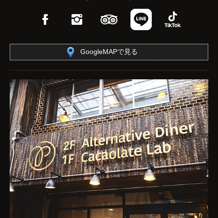
Facebook
Instagram
TripAdvisor
LINE
TikTok
GoogleMAPで見る