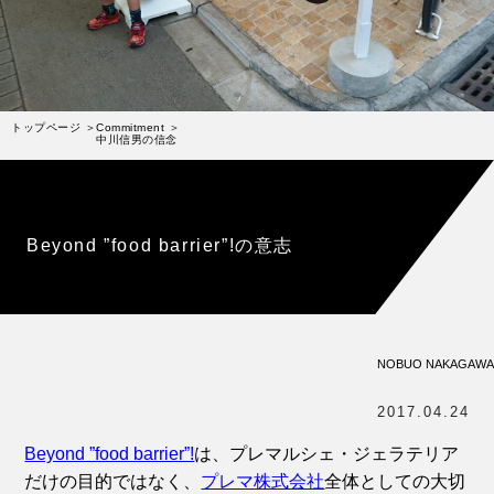
受賞歴
お問い合わせ
Column
コラム・連載
トップページ
Commitment
中川信男の信念
なぜジェラート作りを始めたのか？
プレマルシェジェラテリアについて
ジェラートの機能性や素材について
Beyond ”food barrier”!の意志
譲れないこと、私たちの取り組み
ヴィーガン・ジェラート・マエストロ® 中川やジェラ
テリアスタッフによる話々
NOBUO NAKAGAWA
2017.04.24
Beyond ”food barrier”!
は、プレマルシェ・ジェラテリア
だけの目的ではなく、
プレマ株式会社
全体としての大切