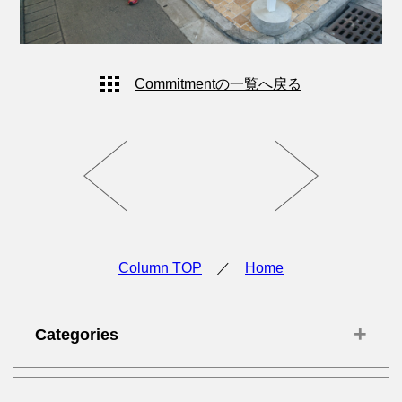
Commitmentの一覧へ戻る
Column TOP
／
Home
+
Categories