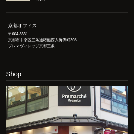
京都オフィス
〒604-8331
京都市中京区三条通猪熊西入御供町308
プレマヴィレッジ京都三条
Shop