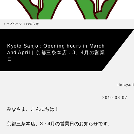
受賞歴
お問い合わせ
トップページ
お知らせ
Column
コラム・連載
なぜジェラート作りを始めたのか？
Kyoto Sanjo : Opening hours in March
and April｜京都三条本店：3、4月の営業
プレマルシェジェラテリアについて
日
ジェラートの機能性や素材について
譲れないこと、私たちの取り組み
mio hayashi
ヴィーガン・ジェラート・マエストロ® 中川やジェラ
テリアスタッフによる話々
2019.03.07
みなさま、こんにちは！
京都三条本店、3・4月の営業日のお知らせです。