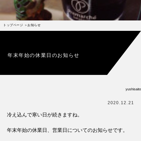
受賞歴
お問い合わせ
トップページ
お知らせ
Column
コラム・連載
なぜジェラート作りを始めたのか？
年末年始の休業日のお知らせ
プレマルシェジェラテリアについて
ジェラートの機能性や素材について
譲れないこと、私たちの取り組み
yushisaito
ヴィーガン・ジェラート・マエストロ® 中川やジェラ
テリアスタッフによる話々
2020.12.21
冷え込んで寒い日が続きますね。
年末年始の休業日、営業日についてのお知らせです。