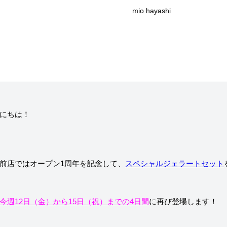
mio hayashi
ニュー）
求人情報
ィア掲載
通販のご案内
お問い合わせ
にちは！
コラム・連載
作りを始めたのか？
プレマルシェジェ
前店ではオープン1周年を記念して、
スペシャルジェラートセット
能性や素材について
譲れないこと、私
今週12日（金）から15日（祝）までの4日間
に再び登場します！
ヴィーガン・ジェラート・マエストロ® 中川