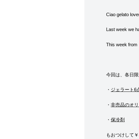
Ciao gelato love
Last week we had
This week from 1
今回は、各日限定
・
ジェラート6
・
非売品のオリ
・
保冷剤
もおつけして￥