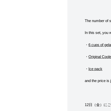
The number of se
In this set, you w
・
6 cups of gela
・
Original Cool
・
Ice pack
and the price is
12日（金）に