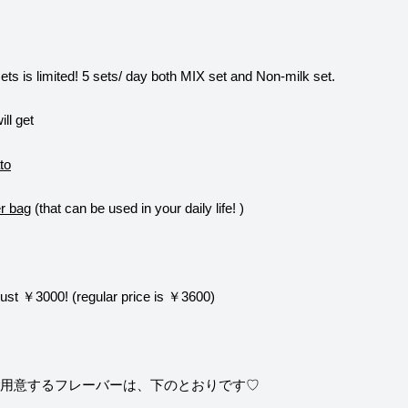
ts is limited! 5 sets/ day both MIX set and Non-milk set.
ill get
to
er bag
(that can be used in your daily life! )
 just ￥3000! (regular price is ￥3600)
ご用意するフレーバーは、下のとおりです♡