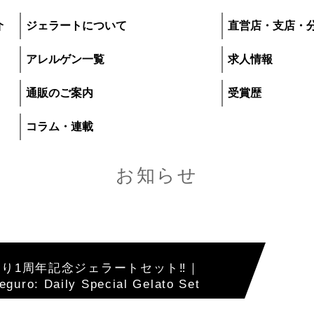
介
ジェラートについて
直営店・支店・
アレルゲン一覧
求人情報
通販のご案内
受賞歴
コラム・連載
お知らせ
プレマルシェ・ジ
り1周年記念ジェラートセット‼｜
guro: Daily Special Gelato Set
いて
直営店・支店・分