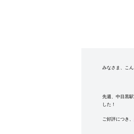
フレーバー（メ
お知らせ・メデ
受賞歴
みなさま、こん
なぜジェラート
先週、中目黒駅
した！
ジェラートの機
ご好評につき、