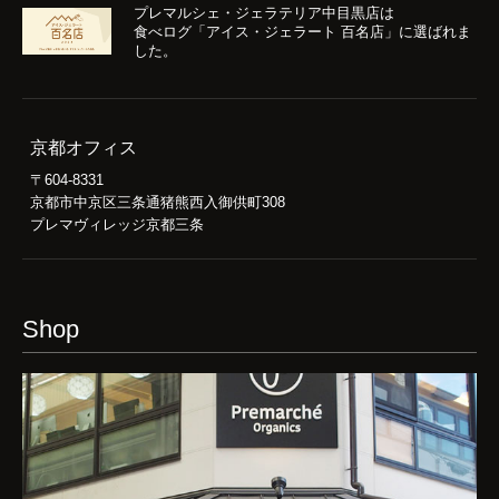
プレマルシェ・ジェラテリア中目黒店は
食べログ「アイス・ジェラート 百名店」に選ばれま
した。
京都オフィス
〒604-8331
京都市中京区三条通猪熊西入御供町308
プレマヴィレッジ京都三条
Shop