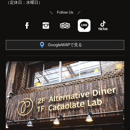
（定休日：水曜日）
＼ Follow Us ／
Facebook
Instagram
TripAdvisor
LINE
TikTok
GoogleMAPで見る