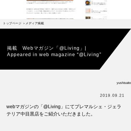
受賞歴
お問い合わせ
トップページ
メディア掲載
Column
コラム・連載
なぜジェラート作りを始めたのか？
掲載 Webマガジン「@Living」|
プレマルシェジェラテリアについて
Appeared in web magazine “@Living”
ジェラートの機能性や素材について
譲れないこと、私たちの取り組み
yushisaito
ヴィーガン・ジェラート・マエストロ® 中川やジェラ
テリアスタッフによる話々
2019.09.21
webマガジンの「@Living」にてプレマルシェ・ジェラ
テリア中目黒店をご紹介いただきました。