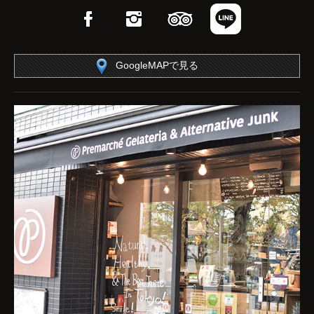
Facebook
Instagram
TripAdvisor
LINE
GoogleMAPで見る