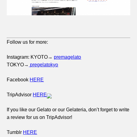
Follow us for more:
Instagram: KYOTO→
premagelato
TOKYO→
pregelatokyo
Facebook
HERE
TripAdvisor
HERE
If you like our Gelato or our Gelateria, don’t forget to write
a review for us on TripAdvisor!
Tumblr
HERE