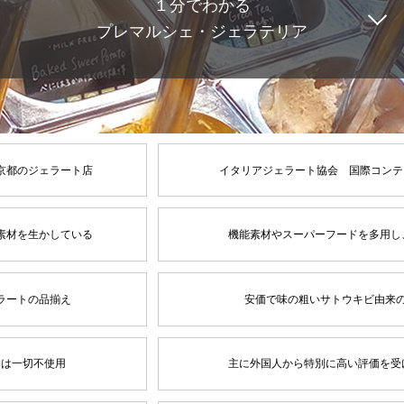
１分でわかる
プレマルシェ・ジェラテリア
京都のジェラート店
イタリアジェラート協会 国際コンテ
素材を生かしている
機能素材やスーパーフードを多用し
ラートの品揃え
安価で味の粗いサトウキビ由来
物は一切不使用
主に外国人から特別に高い評価を受