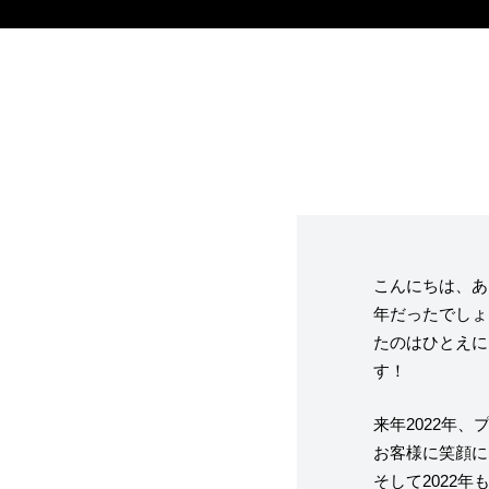
フレーバー（メ
お知らせ・メデ
受賞歴
こんにちは、あ
年だったでしょ
たのはひとえに
なぜジェラート
す！
ジェラートの機
来年2022年
お客様に笑顔に
そして2022