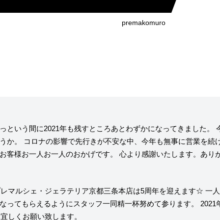
ニュー）
求人情報
premakomuro
ィア掲載
通販のご案内
お問い合わせ
コラム・連載
っという間に2021年も残すところあとわずかになってきました。
うか。
コロナの影響で先行きが不安な中、今年も無事に営業を続
お客様お一人お一人のおかげです。
心より感謝いたします。あり
作りを始めたのか？
プレマルシェジェ
能性や素材について
譲れないこと、私
、プレマルシェ・ジェラテリア京都三条本店は5周年を迎えます☆
一人
なってもらえるようにスタッフ一同精一杯努めて参ります。
202
年も宜しくお願い致します。
ヴィーガン・ジェラート・マエストロ® 中川