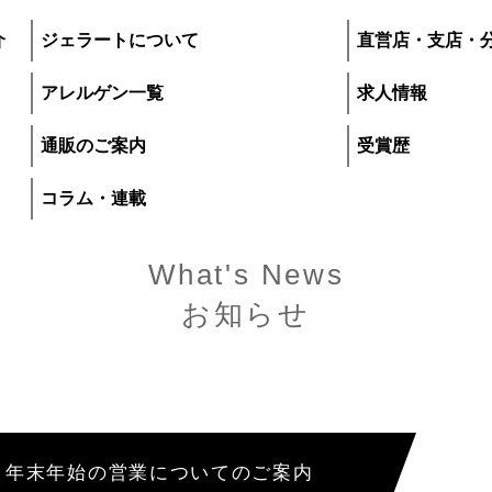
介
ジェラートについて
直営店・支店・
アレルゲン一覧
求人情報
通販のご案内
受賞歴
コラム・連載
What's News
お知らせ
プレマルシェ・ジ
いて
直営店・支店・分
年末年始の営業についてのご案内