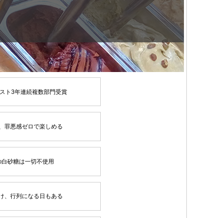
スト3年連続複数部門受賞
、罪悪感ゼロで楽しめる
の白砂糖は一切不使用
け、行列になる日もある