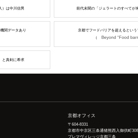
人）は中川信男
前代未聞の「ジェラートのすべてが米
験機関データあり
京都でフードバリアを超えるという
Beyond “Food barr
（
」と真剣に希求
京都オフィス
〒604-8331
京都市中京区三条通猪熊西入御供町30
プレマヴィレッジ京都三条