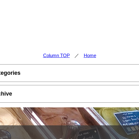
Column TOP
／
Home
tegories
chive