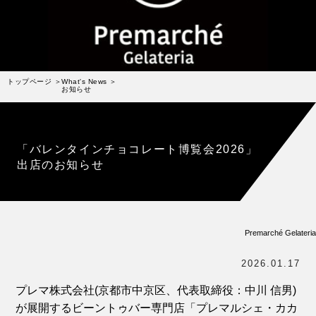
受賞歴
お問い合わせ
Column
コラム・連載
トップページ
What's News
お知らせ
なぜジェラート作りを始めたのか？
プレマルシェジェラテリアについて
「バレンタインチョコレート博覧会2026」
ジェラートの機能性や素材について
出店のお知らせ
譲れないこと、私たちの取り組み
ヴィーガン・ジェラート・マエストロ® 中川やジェラ
テリアスタッフによる話々
Premarché Gelateria
2026.01.17
プレマ株式会社(京都市中京区、代表取締役：中川 信男)
が展開するビーントゥバー専門店「プレマルシェ・カカ