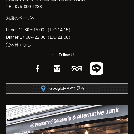
TEL:075-600-2233
お店のページへ
Lunch 11:30〜15:00 （L.O.14:15）
Dinner 17:00～22:00（L.O.21:00）
定休日：なし
＼ Follow Us ／
Facebook
Instagram
TripAdvisor
LINE
GoogleMAPで見る