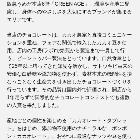
阪急うめだ本店8階「GREEN AGE」。環境や産地に配
慮し、身体へのやさしさを大切にするブランドが集まる
エリアです。
当店のチョコレートは、カカオ農家と直接コミュニケー
ションを重ね、フェアな関係で輸入したカカオ豆を使
用。店内の工房(ラボ)で焙煎から製造まで一貫して行
う、ビーントゥバー製法をとっています。自然食屋とし
て25年以上培ってきた知見を活かし、サトウキビ由来の
安価な白砂糖や添加物を使わず、素材本来の機能性を損
なうことなく生命力を引き出したチョコレートづくりを
行っています。その品質は国内外で評価され、開店から
1年足らずで国際的なチョコレートコンテストでも複数
の入賞を果たしました。
産地ごとの個性を楽しめる「カカオレート・タブレッ
ト」をはじめ、添加物不使用のナチュラルな「ボンボ
ン・カカオレート」、おやつに最適なナッツや豆を使っ