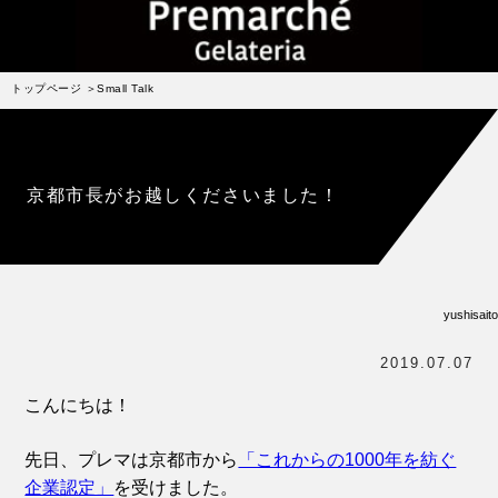
受賞歴
お問い合わせ
トップページ
Small Talk
Column
コラム・連載
なぜジェラート作りを始めたのか？
京都市長がお越しくださいました！
プレマルシェジェラテリアについて
ジェラートの機能性や素材について
譲れないこと、私たちの取り組み
yushisaito
ヴィーガン・ジェラート・マエストロ® 中川やジェラ
テリアスタッフによる話々
2019.07.07
こんにちは！
先日、プレマは京都市から
「これからの1000年を紡ぐ
企業認定」
を受けました。