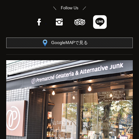
＼ Follow Us ／
Facebook
Instagram
TripAdvisor
LINE
GoogleMAPで見る