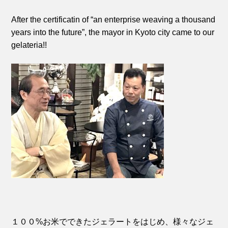
After the certificatin of “an enterprise weaving a thousand
years into the future”, the mayor in Kyoto city came to our
gelateria!!
１００%お米でできたジェラートをはじめ、様々なジェ