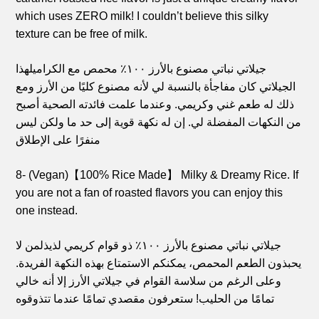
which uses ZERO milk! I couldn’t believe this silky
texture can be free of milk.
جيلاتي نباتي مصنوع بالأرز ١٠٠٪ محمص مع الكراميل
هذا
الجيلاتي كان مفاجأة بالنسبة لي لأنه مصنوع كليًا من الأرز ومع
ذلك له طعم غني وكريمي. وعندما علمت فائدته الصحية أصبح
من النكهات المفضلة لي. إن له نكهة قوية إلى حد ما ولكن ليس
منفرًا على الإطلاق
8- (Vegan)【100% Rice Made】 Milky & Dreamy Rice. If
you are not a fan of roasted flavors you can enjoy this
one instead.
جيلاتي نباتي مصنوع بالأرز ١٠٠٪ ذو قوام كريمي لذيذ
لمن لا
يحبذون الطعم المحمص، يمكنكم الاستمتاع بهذه النكهة الفريدة.
وعلى الرغم من سلاسة القوام في جيلاتي الأرز إلا أنه خالي
تمامًا من الحليب! ستعرفون مقصدي تمامًا عندما تتذوقوه