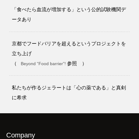
「食べたら血流が増加する」という公的試験機関デ
ータあり
京都でフードバリアを超えるというプロジェクトを
立ち上げ
（
参照 ）
Beyond “Food barrier”!
私たちが作るジェラートは「心の薬である」と真剣
に希求
Company