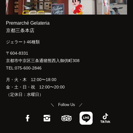
Premarché Gelateria
京都三条本店
ジェラート46種類
〒604-8331
京都市中京区三条通猪熊西入御供町308
TEL:075-600-2846
月・火・木 12:00〜18:00
金・土・日・祝 12:00〜20:00
（定休日：水曜日）
＼ Follow Us ／
Facebook
Instagram
TripAdvisor
LINE
TikTok