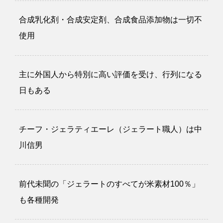
合成乳化剤・合成安定剤、合成食品添加物は一切不
使用
主に外国人から特別に高い評価を受け、行列になる
日もある
チーフ・ジェラティエーレ（ジェラート職人）は中
川信男
前代未聞の「ジェラートのすべてが米素材100％」
も各種開発