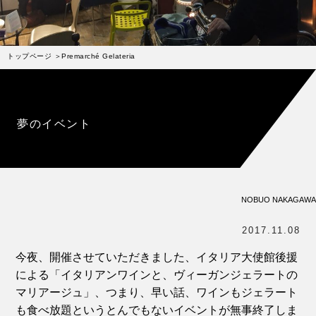
受賞歴
お問い合わせ
トップページ
Premarché Gelateria
Column
コラム・連載
なぜジェラート作りを始めたのか？
夢のイベント
プレマルシェジェラテリアについて
ジェラートの機能性や素材について
譲れないこと、私たちの取り組み
NOBUO NAKAGAWA
ヴィーガン・ジェラート・マエストロ® 中川やジェラ
テリアスタッフによる話々
2017.11.08
今夜、開催させていただきました、イタリア大使館後援
による「
イタリアンワインと、ヴィーガンジェラートの
マリアージュ
」、つまり、早い話、ワインもジェラート
も食べ放題というとんでもないイベントが無事終了しま