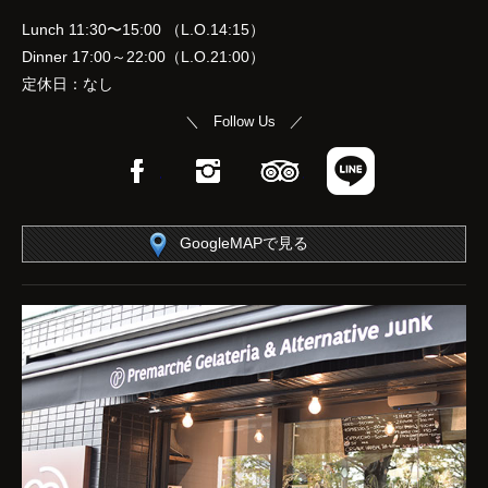
Lunch 11:30〜15:00 （L.O.14:15）
Dinner 17:00～22:00（L.O.21:00）
定休日：なし
＼ Follow Us ／
Facebook
Instagram
TripAdvisor
LINE
GoogleMAPで見る