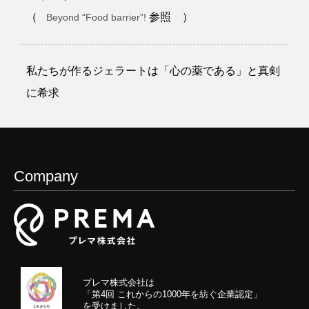
（
参照 ）
Beyond “Food barrier”!
私たちが作るジェラートは「心の薬である」と真剣
に希求
Company
プレマ株式会社は
「第4回 これからの1000年を紡ぐ企業認定」
を受けました。