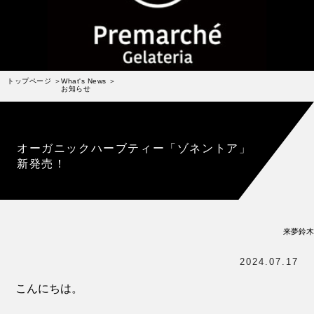
受賞歴
お問い合わせ
Column
コラム・連載
トップページ
What's News
お知らせ
なぜジェラート作りを始めたのか？
プレマルシェジェラテリアについて
オーガニックハーブティー「ゾネントア」
ジェラートの機能性や素材について
新発売！
譲れないこと、私たちの取り組み
ヴィーガン・ジェラート・マエストロ® 中川やジェラ
テリアスタッフによる話々
来夢鈴木
2024.07.17
こんにちは。