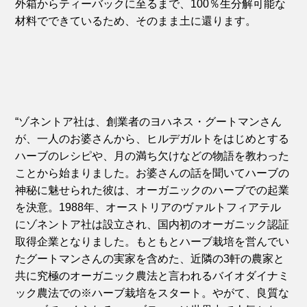
外箱からティーバックに至るまで、100％生分解可能な
材料でできているため、そのまま土に還ります。
“ゾネントア社は、創業者のヨハネス・グートマンさん
が、一人のお婆さんから、ヒルデガルトをはじめとする
ハーブのレシピや、月の満ち欠けなどの物語を教わった
ことから始まりました。お婆さんの話を聞いてハーブの
神秘に魅せられた彼は、オーガニックのハーブでの起業
を決意。1988年、オーストリアのヴァルトフィアテル
にゾネントア社は設立され、国内初のオーガニック認証
取得企業となりました。もともとハーブ栽培を営んでい
たグートマンさんの実家を含めた、近隣の3軒の農家と
共に究極のオーガニック農法と言われるバイオダイナミ
ック農法での※ハーブ栽培をスタート。やがて、良質な