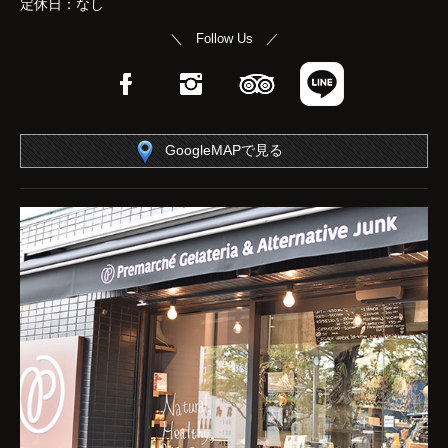
定休日：なし
＼ Follow Us ／
Facebook
Instagram
TripAdvisor
LINE
GoogleMAPで見る