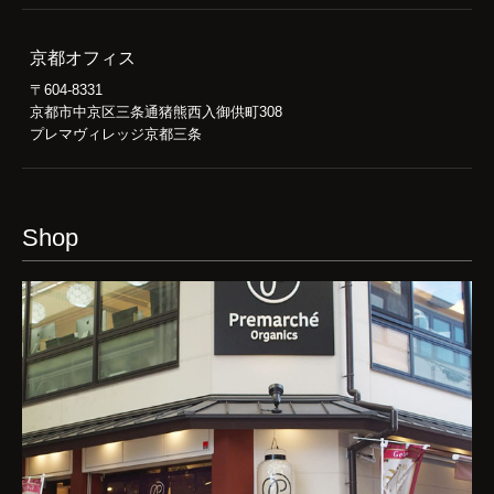
京都オフィス
〒604-8331
京都市中京区三条通猪熊西入御供町308
プレマヴィレッジ京都三条
Shop