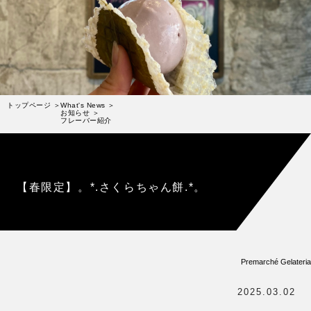
受賞歴
お問い合わせ
Column
コラム・連載
なぜジェラート作りを始めたのか？
トップページ
What's News
お知らせ
フレーバー紹介
プレマルシェジェラテリアについて
ジェラートの機能性や素材について
譲れないこと、私たちの取り組み
【春限定】。*.さくらちゃん餅.*。
ヴィーガン・ジェラート・マエストロ® 中川やジェラ
テリアスタッフによる話々
Premarché Gelateria
2025.03.02