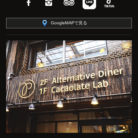
Facebook
Instagram
TripAdvisor
LINE
TikTok
GoogleMAPで見る