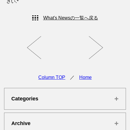
さい.*
What's Newsの一覧へ戻る
Column TOP
／
Home
+
Categories
+
Archive