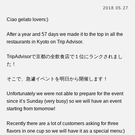
受賞歴
2018.05.27
お問い合わせ
Ciao gelato lovers:)
Column
コラム・連載
After a year and 57 days we made it to the top in all the
restaurants in Kyoto on Trip Advisor.
なぜジェラート作りを始めたのか？
プレマルシェジェラテリアについて
TripAdvisorで京都の全飲食店で１位にランクされまし
た！
ジェラートの機能性や素材について
そこで、急遽イベントを明日から開催します！
譲れないこと、私たちの取り組み
ヴィーガン・ジェラート・マエストロ® 中川やジェラ
Unfortunately we were not able to prepare for the event
テリアスタッフによる話々
since it’s Sunday (very busy) so we will have an event
starting from tomorrow!
Recently there are a lot of customers asking for three
flavors in one cup so we will have it as a special menu:)