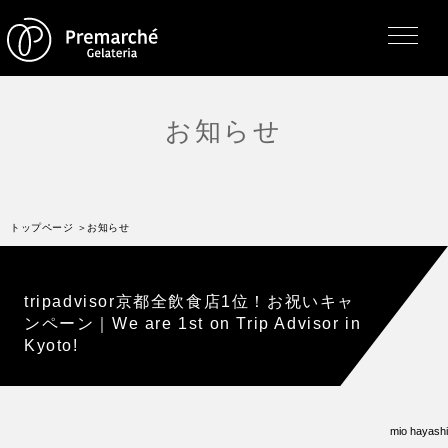
お知らせ
トップページ
ジェラテリアの紹介
トップページ
お知らせ
ジェラートについて
直営店・支店・分店
tripadvisor京都全飲食店1位！お祝いキャ
フレーバー（メニュー）
ンペーン｜We are 1st on Trip Advisor in
アレルゲン一覧
Kyoto!
求人情報
通販のご案内
お知らせ・メディア掲載
mio hayashi