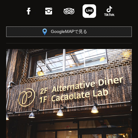
Facebook
Instagram
TripAdvisor
LINE
TikTok
GoogleMAPで見る