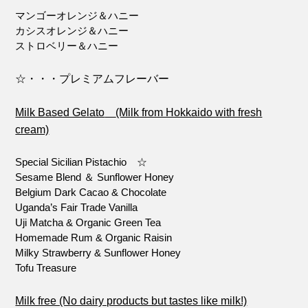
マンゴーオレンジ＆ハニー
カシスオレンジ＆ハニー
ストロベリー＆ハニー
☆・・・プレミアムフレーバー
Milk Based Gelato
(Milk from Hokkaido with fresh
cream)
Special Sicilian Pistachio ☆
Sesame Blend ＆ Sunflower Honey
Belgium Dark Cacao & Chocolate
Uganda’s Fair Trade Vanilla
Uji Matcha & Organic Green Tea
Homemade Rum & Organic Raisin
Milky Strawberry & Sunflower Honey
Tofu Treasure
Milk free (No dairy products but tastes like milk!)