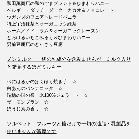
和田萬商店の和のごまブレンド＆ひまわりハニー
ベルギー・ダッチ ダーク カカオ＆チョコレート
ウガンダのフェアトレードバニラ
特上宇治抹茶とオーガニック緑茶
ホームメイド ラム＆オーガニックレーズン
とろけるいちごみるく＆ひまわりハニー
男前豆腐店のどっさり豆腐
ノンミルク 一切の乳成分を含みませんが、ミルク入り
と錯覚するほどミルキー
べにはるかのほくほく焼き芋 ☆
白あんのパンナコッタ ☆
瑞穂の国の誉 米100%ジェラート ☆
ザ・モンブラン ☆
ほうじ茶の香り ☆
ソルベット フルーツと糖だけで一切の油脂・乳製品を
使いませんが濃厚です