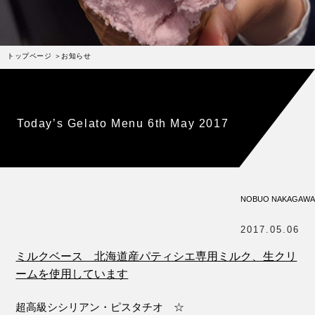
受賞歴
お問い合わせ
トップページ
お知らせ
Column
コラム・連載
なぜジェラート作りを始めたのか？
Today’s Gelato Menu 6th May 2017
プレマルシェジェラテリアについて
ジェラートの機能性や素材について
譲れないこと、私たちの取り組み
NOBUO NAKAGAWA
ヴィーガン・ジェラート・マエストロ® 中川やジェラ
テリアスタッフによる話々
2017.05.06
ミルクベース 北海道産パティシエ専用ミルク、生クリ
ームを使用しています
超高級シシリアン・ピスタチオ ☆