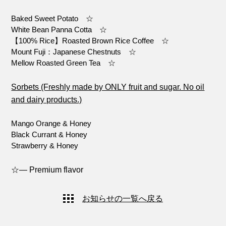
Baked Sweet Potato ☆
White Bean Panna Cotta ☆
【100% Rice】Roasted Brown Rice Coffee ☆
Mount Fuji：Japanese Chestnuts ☆
Mellow Roasted Green Tea ☆
Sorbets (Freshly made by ONLY fruit and sugar. No oil
and dairy products.)
Mango Orange & Honey
Black Currant & Honey
Strawberry & Honey
☆— Premium flavor
お知らせの一覧へ戻る