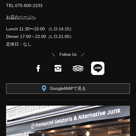
TEL:075-600-2233
お店のページへ
Lunch 11:30〜15:00 （L.O.14:15）
Dinner 17:00～22:00（L.O.21:00）
定休日：なし
＼ Follow Us ／
Facebook
Instagram
TripAdvisor
LINE
GoogleMAPで見る