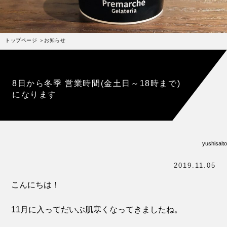
受賞歴
お問い合わせ
トップページ
お知らせ
Column
コラム・連載
なぜジェラート作りを始めたのか？
8日から冬季 営業時間(金土日～18時まで)
プレマルシェジェラテリアについて
になります
ジェラートの機能性や素材について
譲れないこと、私たちの取り組み
yushisaito
ヴィーガン・ジェラート・マエストロ® 中川やジェラ
テリアスタッフによる話々
2019.11.05
こんにちは！
11月に入ってだいぶ肌寒くなってきましたね。