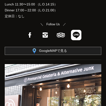
Lunch 11:30〜15:00 （L.O.14:15）
Dinner 17:00～22:00（L.O.21:00）
定休日：なし
＼ Follow Us ／
Facebook
Instagram
TripAdvisor
LINE
GoogleMAPで見る