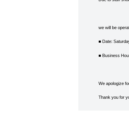
we will be opera
■ Date: Saturda
■ Business Hou
We apologize fo
Thank you for y