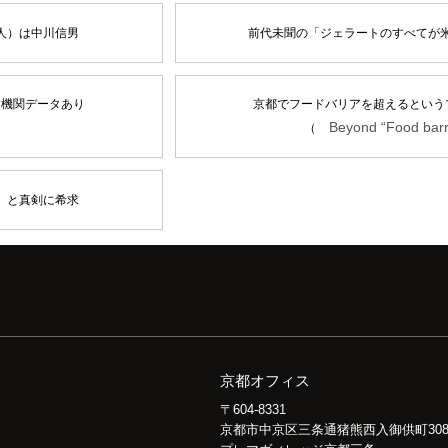
人）は中川信男
前代未聞の「ジェラートのすべてが米
験機関データあり
京都でフードバリアを超えるという
Beyond “Food barr
（
」と真剣に希求
京都オフィス
〒604-8331
京都市中京区三条通猪熊西入御供町30