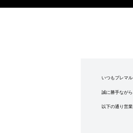
フレーバー（メ
お知らせ・メデ
受賞歴
いつもプレマル
誠に勝手ながら
なぜジェラート
以下の通り営業
ジェラートの機