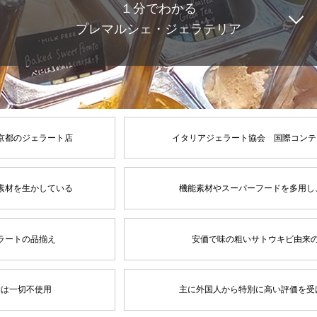
１分でわかる
プレマルシェ・ジェラテリア
京都のジェラート店
イタリアジェラート協会 国際コンテ
素材を生かしている
機能素材やスーパーフードを多用し
ラートの品揃え
安価で味の粗いサトウキビ由来
物は一切不使用
主に外国人から特別に高い評価を受