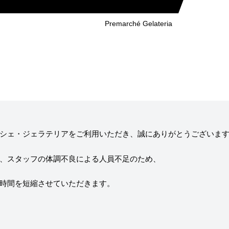
ニュー）
求人情報
Premarché Gelateria
ィア掲載
通販のご案内
お問い合わせ
コラム・連載
シェ・ジェラテリアをご利用いただき、誠にありがとうございま
、スタッフの体調不良による人員不足のため、
作りを始めたのか？
プレマルシェジェ
時間を短縮させていただきます。
能性や素材について
譲れないこと、私
ヴィーガン・ジェラート・マエストロ® 中川