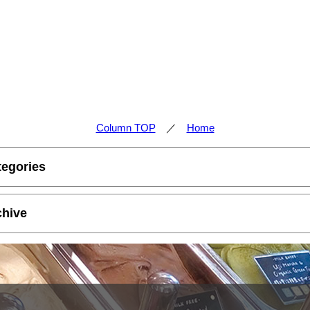
Column TOP
／
Home
tegories
chive