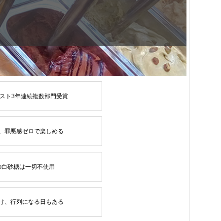
スト3年連続複数部門受賞
、罪悪感ゼロで楽しめる
の白砂糖は一切不使用
け、行列になる日もある