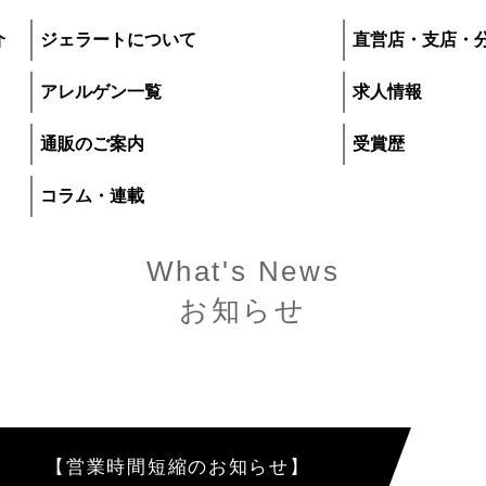
介
ジェラートについて
直営店・支店・
アレルゲン一覧
求人情報
通販のご案内
受賞歴
コラム・連載
What's News
お知らせ
プレマルシェ・ジ
いて
直営店・支店・分
【営業時間短縮のお知らせ】