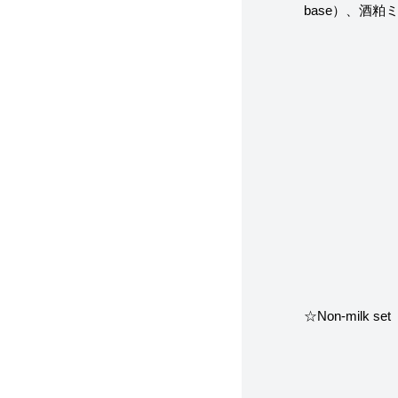
base）、酒
☆Non-milk s