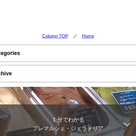
Column TOP
／
Home
tegories
chive
１分でわかる
プレマルシェ・ジェラテリア