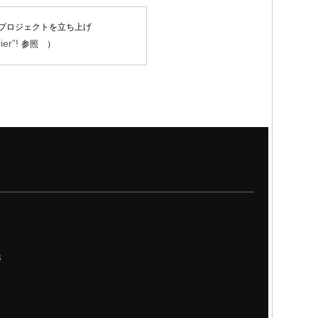
プロジェクトを立ち上げ
ier”!
参照 ）
8