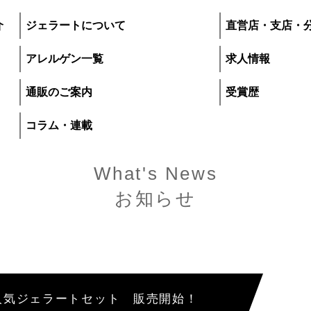
介
ジェラートについて
直営店・支店・
アレルゲン一覧
求人情報
通販のご案内
受賞歴
コラム・連載
What's News
お知らせ
プレマルシェ・ジ
いて
直営店・支店・分
人気ジェラートセット 販売開始！