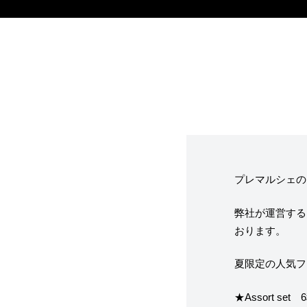
フレーバー（メ
お知らせ・メデ
受賞歴
プレマルシェの
弊社が運営する
なぜジェラート
おります。
ジェラートの機
夏限定の人気フ
★Assort set