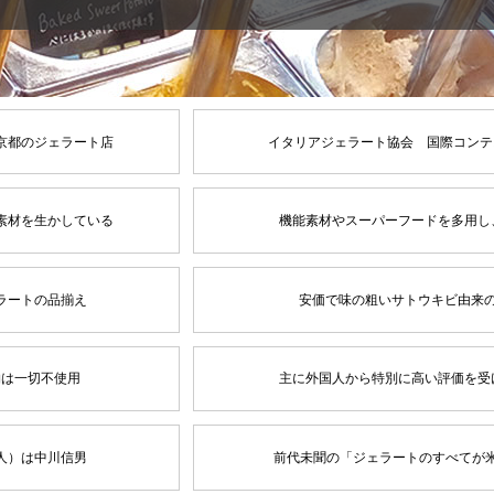
京都のジェラート店
イタリアジェラート協会 国際コンテ
素材を生かしている
機能素材やスーパーフードを多用し
ラートの品揃え
安価で味の粗いサトウキビ由来
物は一切不使用
主に外国人から特別に高い評価を受
人）は中川信男
前代未聞の「ジェラートのすべてが米