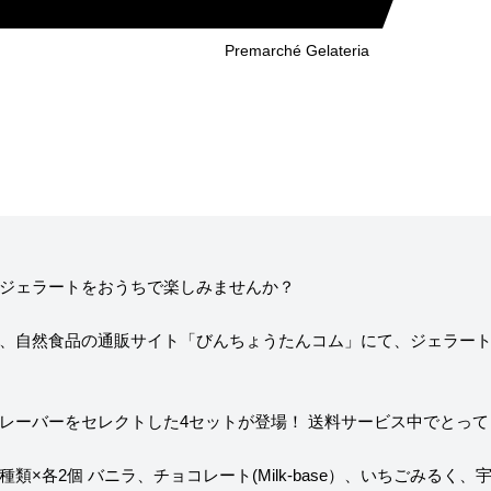
ニュー）
求人情報
Premarché Gelateria
ィア掲載
通販のご案内
お問い合わせ
コラム・連載
ジェラートをおうちで楽しみませんか？
、自然食品の通販サイト「びんちょうたんコム」にて、ジェラー
作りを始めたのか？
プレマルシェジェ
能性や素材について
譲れないこと、私
レーバーをセレクトした4セットが登場！
送料サービス中でとって
 6種類×各2個
バニラ、チョコレート(Milk-base）、いちごみるく、宇治
ヴィーガン・ジェラート・マエストロ® 中川