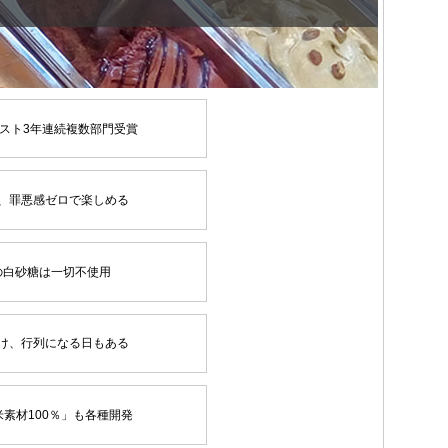
スト3年連続複数部門受賞
、罪悪感ゼロで楽しめる
の白砂糖は一切不使用
け、行列になる日もある
素材100％」も各種開発