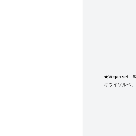
★Vegan set
キウイソルベ、