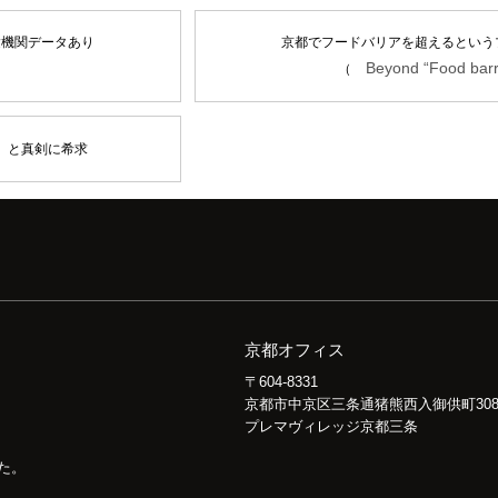
験機関データあり
京都でフードバリアを超えるという
Beyond “Food barr
（
」と真剣に希求
京都オフィス
〒604-8331
京都市中京区三条通猪熊西入御供町30
プレマヴィレッジ京都三条
た。