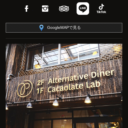
Facebook
Instagram
TripAdvisor
LINE
TikTok
GoogleMAPで見る