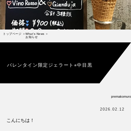
受賞歴
お問い合わせ
Column
コラム・連載
トップページ
What's News
お知らせ
なぜジェラート作りを始めたのか？
プレマルシェジェラテリアについて
ジェラートの機能性や素材について
バレンタイン限定ジェラート⭐︎中目黒
譲れないこと、私たちの取り組み
ヴィーガン・ジェラート・マエストロ® 中川やジェラ
テリアスタッフによる話々
premakomuro
2026.02.12
こんにちは！