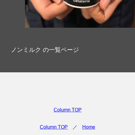
受賞歴
お問い合わせ
Column
コラム・連載
なぜジェラート作りを始めたのか？
ノンミルク の一覧ページ
プレマルシェジェラテリアについて
ジェラートの機能性や素材について
譲れないこと、私たちの取り組み
ヴィーガン・ジェラート・マエストロ® 中川やジェラ
テリアスタッフによる話々
Column TOP
Column TOP
／
Home