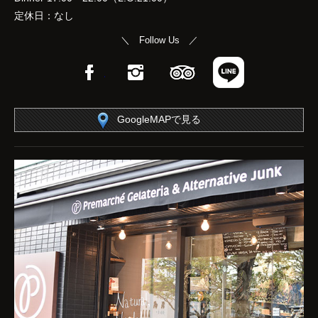
定休日：なし
＼ Follow Us ／
Facebook
Instagram
TripAdvisor
LINE
GoogleMAPで見る