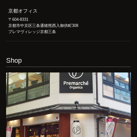
京都オフィス
〒604-8331
京都市中京区三条通猪熊西入御供町308
プレマヴィレッジ京都三条
Shop