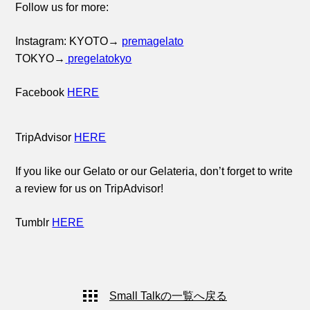
Follow us for more:
Instagram: KYOTO→
premagelato
TOKYO→
pregelatokyo
Facebook
HERE
TripAdvisor
HERE
If you like our Gelato or our Gelateria, don’t forget to write
a review for us on TripAdvisor!
Tumblr
HERE
Small Talkの一覧へ戻る