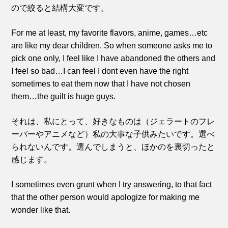
ので絞ると結構大変です。
For me at least, my favorite flavors, anime, games…etc
are like my dear children. So when someone asks me to
pick one only, I feel like I have abandoned the others and
I feel so bad…I can feel I dont even have the right
sometimes to eat them now that I have not chosen
them…the guilt is huge guys.
それは、私にとって、好きなものは（ジェラートのフレ
ーバーやアニメなど）私の大事な子供みたいです。選べ
られないんです。選んでしまうと、ほかのを裏切ったと
感じます。
I sometimes even grunt when I try answering, to that fact
that the other person would apologize for making me
wonder like that.