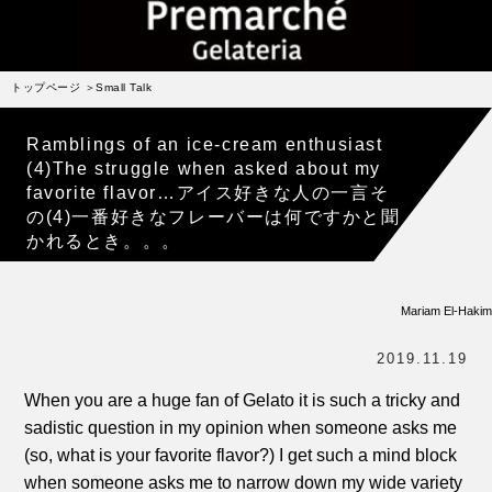
受賞歴
お問い合わせ
トップページ
Small Talk
Column
コラム・連載
Ramblings of an ice-cream enthusiast
なぜジェラート作りを始めたのか？
(4)The struggle when asked about my
favorite flavor…アイス好きな人の一言そ
プレマルシェジェラテリアについて
の(4)一番好きなフレーバーは何ですかと聞
かれるとき。。。
ジェラートの機能性や素材について
譲れないこと、私たちの取り組み
Mariam El-Hakim
ヴィーガン・ジェラート・マエストロ® 中川やジェラ
テリアスタッフによる話々
2019.11.19
When you are a huge fan of Gelato it is such a tricky and
sadistic question in my opinion when someone asks me
(so, what is your favorite flavor?) I get such a mind block
when someone asks me to narrow down my wide variety