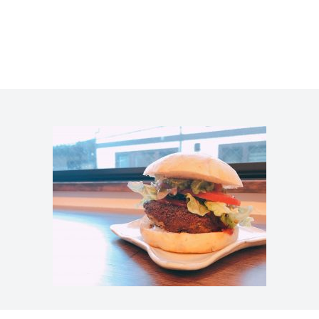
ニュー）
求人情報
ィア掲載
通販のご案内
お問い合わせ
コラム・連載
作りを始めたのか？
プレマルシェジェ
能性や素材について
譲れないこと、私
ヴィーガン・ジェラート・マエストロ® 中川