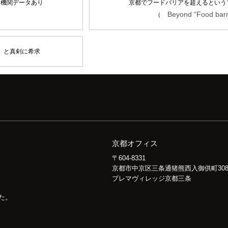
験機関データあり
京都でフードバリアを超えるという
Beyond “Food barr
（
」と真剣に希求
京都オフィス
〒604-8331
京都市中京区三条通猪熊西入御供町30
プレマヴィレッジ京都三条
た。