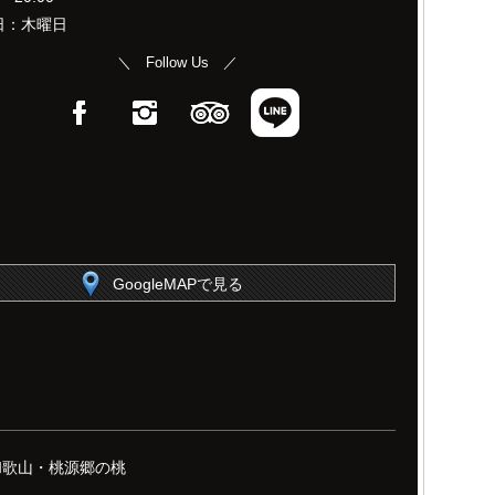
日：木曜日
＼ Follow Us ／
Facebook
Instagram
TripAdvisor
LINE
GoogleMAPで見る
】和歌山・桃源郷の桃