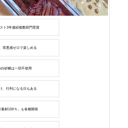
スト3年連続複数部門受賞
、罪悪感ゼロで楽しめる
の白砂糖は一切不使用
け、行列になる日もある
素材100％」も各種開発