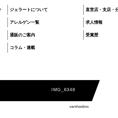
介
ジェラートについて
直営店・支店・
アレルゲン一覧
求人情報
通販のご案内
受賞歴
コラム・連載
IMG_6348
プレマルシェ・ジ
varshasbox
いて
直営店・支店・分