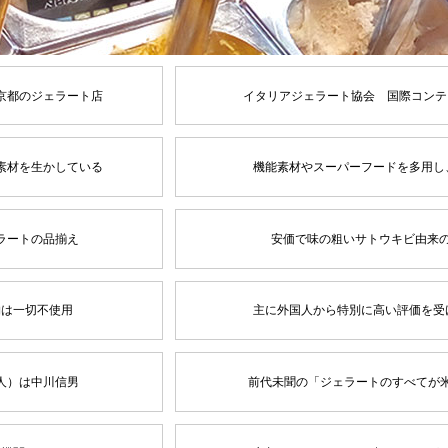
京都のジェラート店
イタリアジェラート協会 国際コンテ
素材を生かしている
機能素材やスーパーフードを多用し
ラートの品揃え
安価で味の粗いサトウキビ由来
物は一切不使用
主に外国人から特別に高い評価を受
人）は中川信男
前代未聞の「ジェラートのすべてが米