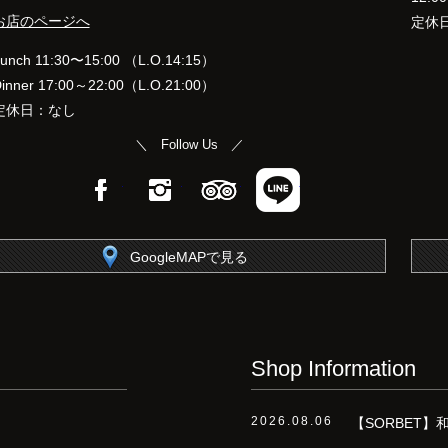
お店のページへ
定休
unch 11:30〜15:00 （L.O.14:15）
inner 17:00～22:00（L.O.21:00）
定休日：なし
＼ Follow Us ／
Facebook
Instagram
TripAdvisor
LINE
GoogleMAPで見る
Shop Information
2026.08.06
【SORBET