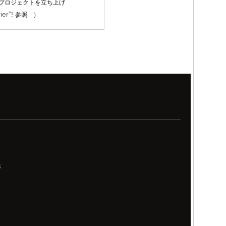
プロジェクトを立ち上げ
ier”!
参照 ）
8