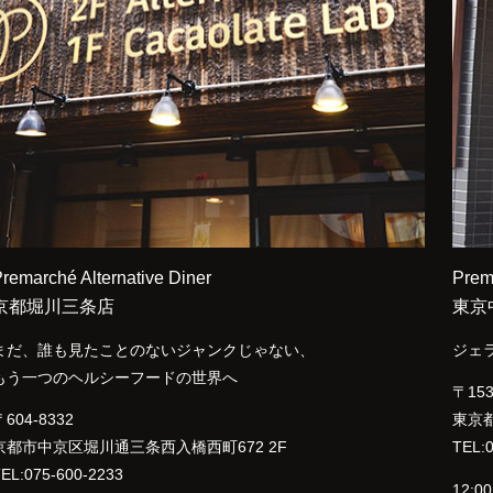
remarché Alternative Diner
Prem
京都堀川三条店
東京
まだ、誰も見たことのないジャンクじゃない、
ジェ
もう一つのヘルシーフードの世界へ
〒153
604-8332
東京都
京都市中京区堀川通三条西入橋西町672 2F
TEL:
EL:075-600-2233
12:0