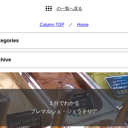
やジェラテリアスタッフによる話々
の一覧へ戻る
Column TOP
／
Home
tegories
chive
１分でわかる
プレマルシェ・ジェラテリア