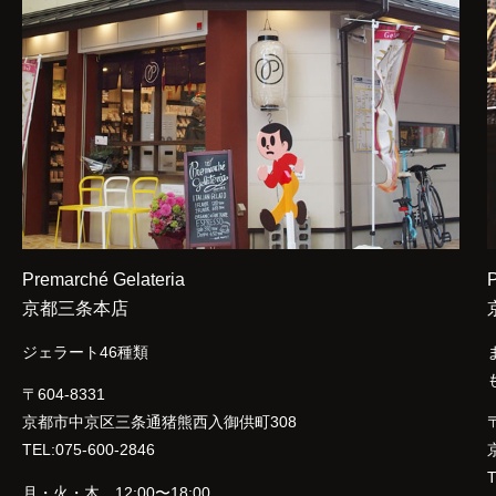
Premarché Gelateria
P
京都三条本店
ジェラート46種類
〒604-8331
京都市中京区三条通猪熊西入御供町308
〒
TEL:075-600-2846
T
月・火・木 12:00〜18:00