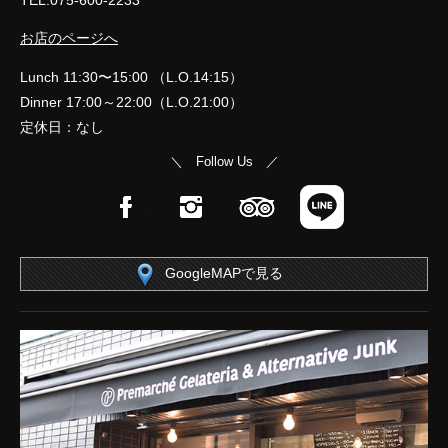
TEL:075-600-2233
お店のページへ
Lunch 11:30〜15:00 （L.O.14:15）
Dinner 17:00～22:00（L.O.21:00）
定休日：なし
＼ Follow Us ／
Facebook
Instagram
TripAdvisor
LINE
GoogleMAPで見る