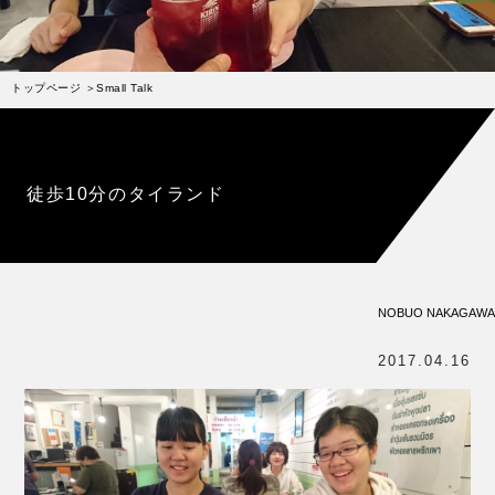
受賞歴
お問い合わせ
トップページ
Small Talk
Column
コラム・連載
なぜジェラート作りを始めたのか？
徒歩10分のタイランド
プレマルシェジェラテリアについて
ジェラートの機能性や素材について
譲れないこと、私たちの取り組み
NOBUO NAKAGAWA
ヴィーガン・ジェラート・マエストロ® 中川やジェラ
テリアスタッフによる話々
2017.04.16