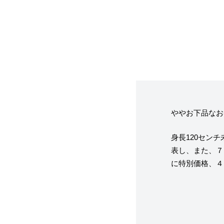
フレーバー（メ
お知らせ・メデ
受賞歴
ややお下品なお
身長120セン
表し、また、７
なぜジェラート
に特別価格、４
ジェラートの機