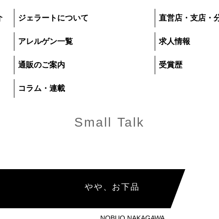
介
ジェラートについて
直営店・支店・
アレルゲン一覧
求人情報
通販のご案内
受賞歴
コラム・連載
Small Talk
プレマルシェ・ジ
やや、お下品
いて
直営店・支店・分
NOBUO NAKAGAWA