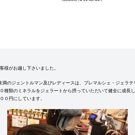
ニュー）
求人情報
ィア掲載
通販のご案内
お問い合わせ
客様がお越し下さいました。
コラム・連載
チ未満のジェントルマン及びレディースは、プレマルシェ・ジェラテ
０種類のミネラルをジェラートから摂っていただいて健全に成長
作りを始めたのか？
プレマルシェジェ
００円にしています。
能性や素材について
譲れないこと、私
ヴィーガン・ジェラート・マエストロ® 中川