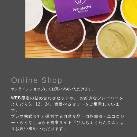
受賞歴
お問い合わせ
Column
コラム・連載
なぜジェラート作りを始めたのか？
プレマルシェジェラテリアについて
ジェラートの機能性や素材について
Online Shop
譲れないこと、私たちの取り組み
オンラインショップにてお買い求めいただけます。
ヴィーガン・ジェラート・マエストロ® 中川やジェラ
WEB限定の詰め合わせセットや、 お好きなフレーバーを
テリアスタッフによる話々
よりどり6、12、24…個選べるセットをご用意していま
す。
プレマ株式会社が運営する自然食品・自然療法・エコロジ
ー・らくなちゅらる提案サイト「びんちょうたんコム」よ
りお買い求めいただけます。