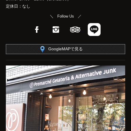
定休日：なし
＼ Follow Us ／
Facebook
Instagram
TripAdvisor
LINE
GoogleMAPで見る